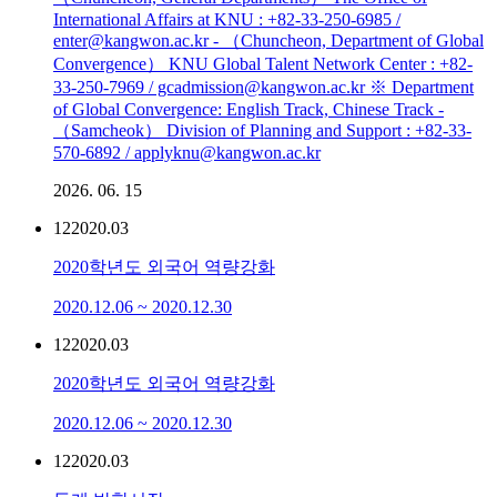
International Affairs at KNU : +82-33-250-6985 /
enter@kangwon.ac.kr - （Chuncheon, Department of Global
Convergence） KNU Global Talent Network Center : +82-
33-250-7969 / gcadmission@kangwon.ac.kr ※ Department
of Global Convergence: English Track, Chinese Track -
（Samcheok） Division of Planning and Support : +82-33-
570-6892 / applyknu@kangwon.ac.kr
2026. 06. 15
12
2020.03
2020학년도 외국어 역량강화
2020.12.06 ~ 2020.12.30
12
2020.03
2020학년도 외국어 역량강화
2020.12.06 ~ 2020.12.30
12
2020.03