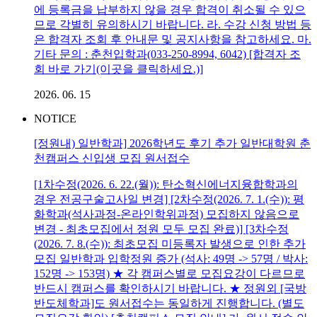
에 등록금을 납부하지 않을 경우 합격이 취소될 수 있으
므로 각별히 유의하시기 바랍니다. 라. 수강 신청 방법 등
은 합격자 조회 후 안내문 및 공지사항을 참고하세요. 마.
기타 문의 : 춘천입학과(033-250-8994, 6042) [합격자 조
회 바로 가기(이곳을 클릭하세요.)]
2026. 06. 15
NOTICE
[정원내) 일반학과] 2026학년도 후기 추가 일반대학원 춘
천캠퍼스 신입생 모집 원서접수
[1차수정(2026. 6. 22.(월)): 탄소혁신에너지융합학과의
경우 전공구술고사일 변경] [2차수정(2026. 7. 1.(수)): 평
화학과(석사과정-온라인학위과정) 모집하지 않음으로
변경 - 최초모집에서 정원 모두 모집 완료)] [3차수정
(2026. 7. 8.(수)): 최초모집 미등록자 발생으로 인한 추가
모집 일반학과 입학정원 증가 (석사: 49명 -> 57명 / 박사:
152명 -> 153명) ★ 각 캠퍼스별로 모집요강이 다르므로
반드시 캠퍼스를 확인하시기 바랍니다. ★ 정원외 [국방
반도체학과]도 원서접수는 동일하게 진행합니다. (별도