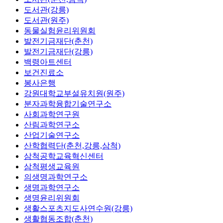
도서관(강릉)
도서관(원주)
동물실험윤리위원회
발전기금재단(춘천)
발전기금재단(강릉)
백령아트센터
보건진료소
봉사은행
강원대학교부설유치원(원주)
분자과학융합기술연구소
사회과학연구원
산림과학연구소
산업기술연구소
산학협력단(춘천,강릉,삼척)
삼척공학교육혁신센터
삼척평생교육원
의생명과학연구소
생명과학연구소
생명윤리위원회
생활스포츠지도사연수원(강릉)
생활협동조합(춘천)