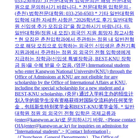
033-250-6107 3) 전문대학원 입학문의는 해당 전문대학
원으로 문의하시기 바랍니다. * 전문대학원 입학문의 -
(춘천) 법학전문대학원: 033-250-6503 * 기타 일반대학원
입학에 대한 자세한 사항은 "2026학년도 후기 일반대학
원 신입생 추가 모집요강"을 참고하시기 바랍니다. 타.
일반대학원(정원 내 모집) 외국인 지원 희망자 참고사항
* 현 모집은 춘천입학과에서 주관하는 정원 내 일반전형
으로 해당 모집으로 입학하는 외국인 신입생은 춘천기획
지원과에서 주관하는 정원 외 외국인 전형 입학생에게
지급하는 장학금(신입생 특별장학금, BEST-KNU 장학
금 등)을 수혜 받을 수 없음. (영문) International students
who enter Kangwon National University(KNU) through the
Office of Admissions at KNU are not eligible for any
scholarship by the Office of International Affairs at KNU,
including the special scholarship for a new student and a
BEST-KNU scholarship. (중문) 通过入学科主办的招生计
划入学的留学生没有资格获得对国际交流科的任何奖学
金，包括新生特别奖学金和BEST-KNU奖学金等. * 일반
대학원 정원 외 외국인 전형 입학은 국제교류과
(enter@kangwon.ac.kr)로 문의하시기 바람. <Please contact
OIA(enter@kangwon.ac.kr) for inquiries on admission for
"International students".> [Contact Information] -
（Chuncheon, General Departments） The Office of