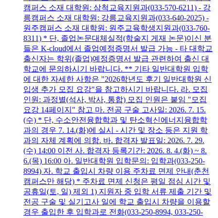
캠퍼스 소재 대학원: 삼척교육지원과(033-570-6211) - 강
릉캠퍼스 소재 대학원: 강릉교육지원과(033-640-2025) -
원주캠퍼스 소재 대학원: 원주교육학생지원과(033-760-
8311) * 단, 졸업논문대체실적(학술지 게재 논문)이신 분
들은 K-cloud에서 졸업예정증명서 발급 가능 - 타 대학교
출신자는 학위(졸업)예정증명서 발급 관련하여 출신 대
학교에 문의하시기 바랍니다. ** 기타 일반대학원 입학
에 대한 자세한 사항은 "2026학년도 후기 일반대학원 신
입생 추가 모집 요강"을 참고하시기 바랍니다. 라. 모집
인원: 과정별(석사, 박사, 통합) 모집 인원은 붙임 "모집
요강 14페이지" 참고 마. 전공 구술 고사일: 2026. 7. 15.
(수) * 단, 수소안전융합학과 및 탄소혁신에너지융합학
과의 경우 7. 14.(화)에 실시 - 시간 및 장소 등은 지원 학
과의 자체 계획에 의함. 바. 합격자 발표일: 2026. 7. 29.
(수) 14:00 이전 사. 합격자 등록기간: 2026. 8. 4.(화) ~ 8.
6.(목) 16:00 아. 일반대학원 입학문의: 입학과(033-250-
8994) 자. 학교 출입시 차량 이용 주차료 면제 안내(춘천
캠퍼스만 해당) * 주차료 면제 신청은 평일 점심 시간 및
공휴일(토, 일) 제외 1) 지원자 중 입학 서류 제출 기간 및
전공 구술 및 실기고사 일에 학교 출입시 차량을 이용할
경우 출입한 후 입학과로 전화(033-250-8994, 033-250-