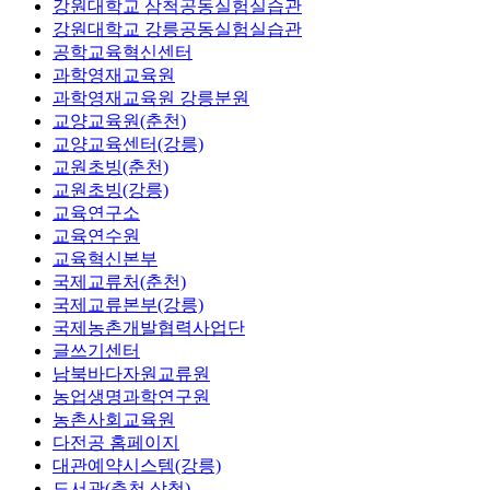
강원대학교 삼척공동실험실습관
강원대학교 강릉공동실험실습관
공학교육혁신센터
과학영재교육원
과학영재교육원 강릉분원
교양교육원(춘천)
교양교육센터(강릉)
교원초빙(춘천)
교원초빙(강릉)
교육연구소
교육연수원
교육혁신본부
국제교류처(춘천)
국제교류본부(강릉)
국제농촌개발협력사업단
글쓰기센터
남북바다자원교류원
농업생명과학연구원
농촌사회교육원
다전공 홈페이지
대관예약시스템(강릉)
도서관(춘천,삼척)