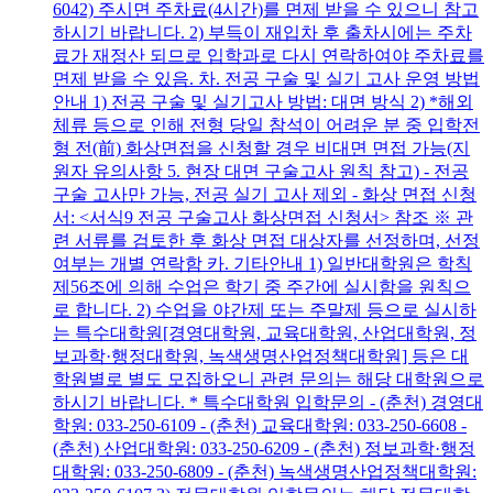
6042) 주시면 주차료(4시간)를 면제 받을 수 있으니 참고
하시기 바랍니다. 2) 부득이 재입차 후 출차시에는 주차
료가 재정산 되므로 입학과로 다시 연락하여야 주차료를
면제 받을 수 있음. 차. 전공 구술 및 실기 고사 운영 방법
안내 1) 전공 구술 및 실기고사 방법: 대면 방식 2) *해외
체류 등으로 인해 전형 당일 참석이 어려운 분 중 입학전
형 전(前) 화상면접을 신청할 경우 비대면 면접 가능(지
원자 유의사항 5. 현장 대면 구술고사 원칙 참고) - 전공
구술 고사만 가능, 전공 실기 고사 제외 - 화상 면접 신청
서: <서식9 전공 구술고사 화상면접 신청서> 참조 ※ 관
련 서류를 검토한 후 화상 면접 대상자를 선정하며, 선정
여부는 개별 연락함 카. 기타안내 1) 일반대학원은 학칙
제56조에 의해 수업은 학기 중 주간에 실시함을 원칙으
로 합니다. 2) 수업을 야간제 또는 주말제 등으로 실시하
는 특수대학원[경영대학원, 교육대학원, 산업대학원, 정
보과학·행정대학원, 녹색생명산업정책대학원] 등은 대
학원별로 별도 모집하오니 관련 문의는 해당 대학원으로
하시기 바랍니다. * 특수대학원 입학문의 - (춘천) 경영대
학원: 033-250-6109 - (춘천) 교육대학원: 033-250-6608 -
(춘천) 산업대학원: 033-250-6209 - (춘천) 정보과학·행정
대학원: 033-250-6809 - (춘천) 녹색생명산업정책대학원: