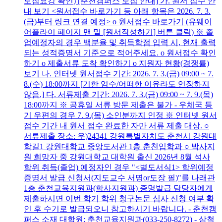
모집요강 확인) [춘천캠퍼스 모집 안내] 가. 원서 접수 안
내 보기 <원서접수 바로가기 등 아래 항목은 2026. 7. 3.
(금)부터 링크 연결 예정> o 원서접수 바로가기 (유웨이
어플라이 페이지 맨 밑 [원서작성하기] 버튼 클릭) ※ 졸
업예정자의 경우 백분율 및 취득학점 입력 시, 현재 출력
되는 성적증명서 기준으로 적어주세요. o 원서접수 확인
하기 o 제출서류 도착 확인하기 o 지원자 현황(경쟁률)
보기 나. 인터넷 원서접수 기간: 2026. 7. 3.(금) 09:00 ~ 7.
8.(수) 18:00까지 [기한 엄수/어떠한 이유라도 연장하지
않음.] 다. 서류제출 기간: 2026. 7. 3.(금) 09:00 ~ 7. 9.(목)
18:00까지 ※ 공휴일 서류 방문 제출은 불가 - 우체국 등
기 우편의 경우 7. 9.(목) 소인분까지 인정 ※ 인터넷 원서
접수 기간 내 원서 접수 완료한 자만 서류 제출 대상. ○
서류제출 장소: 우)24341 강원특별자치도 춘천시 강원대
학길1 강원대학교 중앙도서관 1층 춘천입학과 ○ 박사지
원 희망자 중 강원대학교 대학원 출신 2026년 8월 석사
학위 취득(졸업) 예정자인 경우 "<별도서식1> 학위예정
증명서 발급 신청서(지도교수 서명or도장 필)"를 나래관
1층 춘천교육지원과(학사지원과) 증명발급 담당자에게
제출하시면 이번 학기 학위 청구논문 심사 신청 여부 확
인 후 수기로 발급되오니 참고하시기 바랍니다. - 춘천캠
퍼스 소재 대학원: 춘천교육지원과(033-250-8272) - 삼척